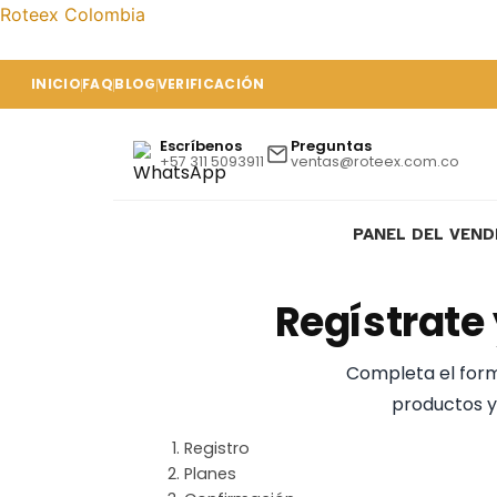
Ir
Roteex Colombia
al
contenido
INICIO
FAQ
BLOG
VERIFICACIÓN
Escríbenos
Preguntas
+57 311 5093911
ventas@roteex.com.co
PANEL DEL VEN
Regístrate
Completa el form
productos y
*
*
*
*
*
*
Correo
Nombre
Apellidos
Nombre
Dirección,
Dirección,
País
Ciudad/Pueblo
Región/provincia
Contraseña
Confirmar
Registro
electrónico
de
línea
línea
contraseña
Planes
la
1
2