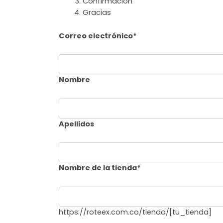
Confirmación
tienda
Gracias
Correo electrónico
*
Nombre
Apellidos
Nombre de la tienda
*
https://roteex.com.co/tienda/
[tu_tienda]